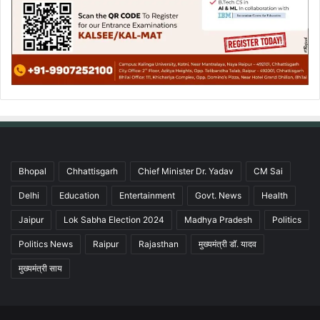
Bhopal
Chhattisgarh
Chief Minister Dr. Yadav
CM Sai
Delhi
Education
Entertainment
Govt. News
Health
Jaipur
Lok Sabha Election 2024
Madhya Pradesh
Politics
Politics News
Raipur
Rajasthan
मुख्यमंत्री डॉ. यादव
मुख्यमंत्री साय