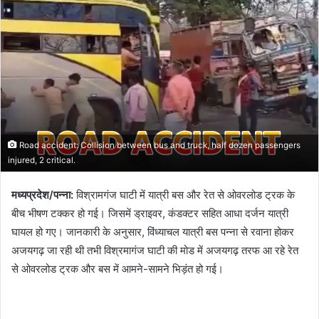
Road accident: Collision between bus and truck, half dozen passengers
injured, 2 critical.
मध्यप्रदेश/पन्ना:
विश्रामगंज घाटी में यात्री बस और रेत से ओवरलोड ट्रक के
बीच भीषण टक्कर हो गई। जिसमें ड्राइवर, कंडक्टर सहित आधा दर्जन यात्री
घायल हो गए। जानकारी के अनुसार, विंध्याचल यात्री बस पन्ना से रवाना होकर
अजयगढ़ जा रही थी तभी‌ विश्रमागंज घाटी की मोड में अजयगढ़ तरफ आ रहे रेत
से ओवरलोड ट्रक और बस में आमने-सामने भिड़ंत हो गई।