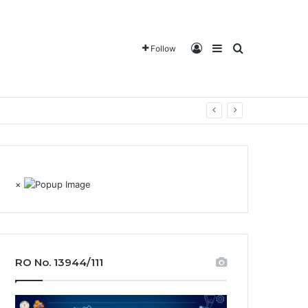
Log In
Sidebar
Search for
Follow
×
RO No. 13944/111