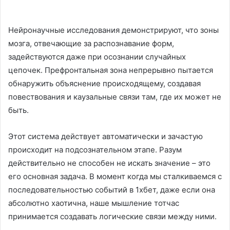
Нейронаучные исследования демонстрируют, что зоны
мозга, отвечающие за распознавание форм,
задействуются даже при осознании случайных
цепочек. Префронтальная зона непрерывно пытается
обнаружить объяснение происходящему, создавая
повествования и каузальные связи там, где их может не
быть.
Этот система действует автоматически и зачастую
происходит на подсознательном этапе. Разум
действительно не способен не искать значение – это
его основная задача. В момент когда мы сталкиваемся с
последовательностью событий в 1хбет, даже если она
абсолютно хаотична, наше мышление тотчас
принимается создавать логические связи между ними.