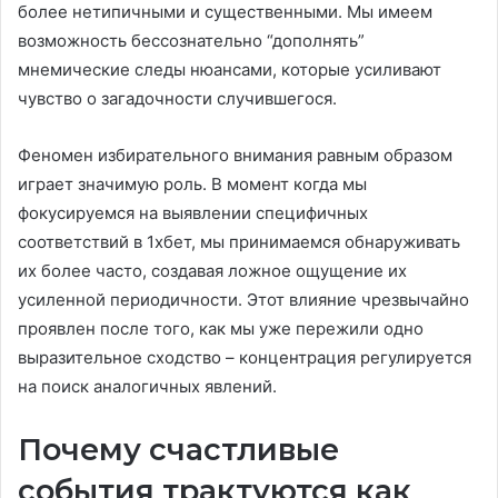
более нетипичными и существенными. Мы имеем
возможность бессознательно “дополнять”
мнемические следы нюансами, которые усиливают
чувство о загадочности случившегося.
Феномен избирательного внимания равным образом
играет значимую роль. В момент когда мы
фокусируемся на выявлении специфичных
соответствий в 1хбет, мы принимаемся обнаруживать
их более часто, создавая ложное ощущение их
усиленной периодичности. Этот влияние чрезвычайно
проявлен после того, как мы уже пережили одно
выразительное сходство – концентрация регулируется
на поиск аналогичных явлений.
Почему счастливые
события трактуются как