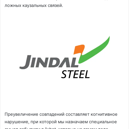
ложных каузальных связей.
Преувеличение совпадений составляет когнитивное
нарушение, при которой мы назначаем специальное