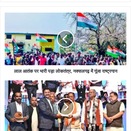
लाल आतंक पर भारी पड़ा लोकतंत्र, नक्सलगढ़ में गूंजा राष्ट्रगान