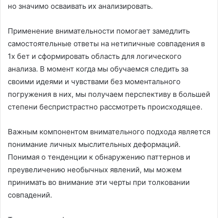
но значимо осваивать их анализировать.
Применение внимательности помогает замедлить
самостоятельные ответы на нетипичные совпадения в
1х бет и сформировать область для логического
анализа. В момент когда мы обучаемся следить за
своими идеями и чувствами без моментального
погружения в них, мы получаем перспективу в большей
степени беспристрастно рассмотреть происходящее.
Важным компонентом внимательного подхода является
понимание личных мыслительных деформаций.
Понимая о тенденции к обнаружению паттернов и
преувеличению необычных явлений, мы можем
принимать во внимание эти черты при толковании
совпадений.