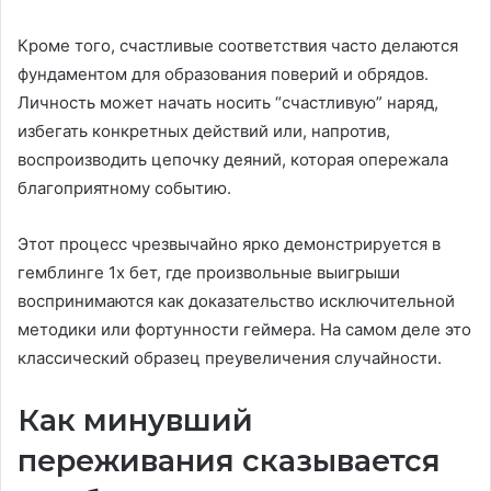
Кроме того, счастливые соответствия часто делаются
фундаментом для образования поверий и обрядов.
Личность может начать носить “счастливую” наряд,
избегать конкретных действий или, напротив,
воспроизводить цепочку деяний, которая опережала
благоприятному событию.
Этот процесс чрезвычайно ярко демонстрируется в
гемблинге 1х бет, где произвольные выигрыши
воспринимаются как доказательство исключительной
методики или фортунности геймера. На самом деле это
классический образец преувеличения случайности.
Как минувший
переживания сказывается