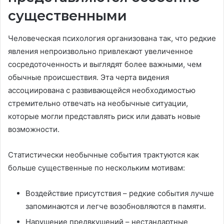
существенными
Человеческая психология организована так, что редкие
явления непроизвольно привлекают увеличенное
сосредоточенность и выглядят более важными, чем
обычные происшествия. Эта черта видения
ассоциирована с развивающейся необходимостью
стремительно отвечать на необычные ситуации,
которые могли представлять риск или давать новые
возможности.
Статистически необычные события трактуются как
больше существенные по нескольким мотивам:
Воздействие присутствия – редкие события лучше
запоминаются и легче возобновляются в памяти.
Нарушение предвкушений – нестандартные