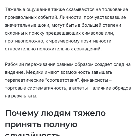
Тяжелые ощущения также сказываются на толкование
произвольных событий. Личности, прочувствовавшие
значительные шоки, могут быть в большей степени
склонны к поиску предвещающих символов или,
противоположно, к чрезмерному позитивности
относительно положительных совпадений.
Рабочий переживания равным образом создает след на
видение. Медики имеют возможность завышать
терапевтические “соответствия”, финансисты –
торговые систематичность, а атлеты – влияние обрядов
на результаты.
Почему людям тяжело
принять полную
случайность