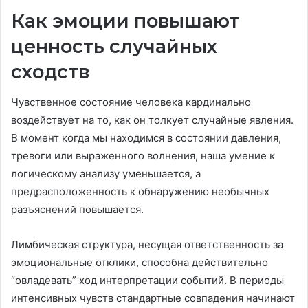
Как эмоции повышают
ценность случайных
сходств
Чувственное состояние человека кардинально
воздействует на то, как он толкует случайные явления.
В момент когда мы находимся в состоянии давления,
тревоги или выраженного волнения, наша умение к
логическому анализу уменьшается, а
предрасположенность к обнаружению необычных
разъяснений повышается.
Лимбическая структура, несущая ответственность за
эмоциональные отклики, способна действительно
“овладевать” ход интерпретации событий. В периоды
интенсивных чувств стандартные совпадения начинают