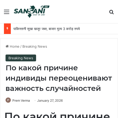
Menu
Se
पाकिस्तानी सूखा खजूर जब्त, बाजार मूल्य 3 करोड़ रुपये
Home
/
Breaking News
Breaking News
По какой причине
индивиды переоценивают
важность случайностей
Prem Verma
January 27, 2026
По какой причине