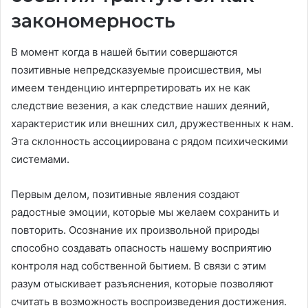
закономерность
В момент когда в нашей бытии совершаются
позитивные непредсказуемые происшествия, мы
имеем тенденцию интерпретировать их не как
следствие везения, а как следствие наших деяний,
характеристик или внешних сил, дружественных к нам.
Эта склонность ассоциирована с рядом психическими
системами.
Первым делом, позитивные явления создают
радостные эмоции, которые мы желаем сохранить и
повторить. Осознание их произвольной природы
способно создавать опасность нашему восприятию
контроля над собственной бытием. В связи с этим
разум отыскивает разъяснения, которые позволяют
считать в возможность воспроизведения достижения.