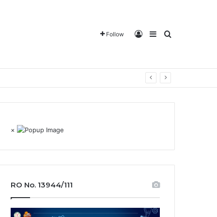
Log In
Sidebar
Search for
Follow
×
RO No. 13944/111