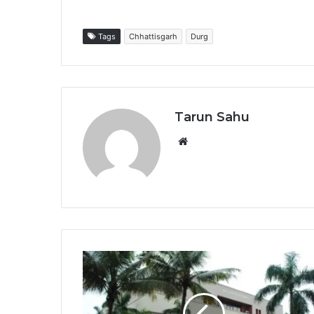
Tags
Chhattisgarh
Durg
Tarun Sahu
Website