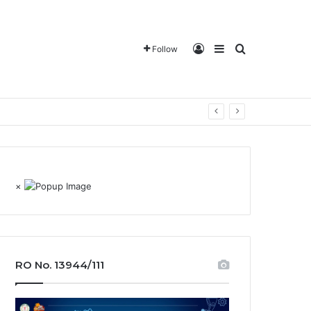
Log In
Sidebar
Search for
Follow
×
RO No. 13944/111