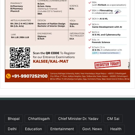
Bhopal
Chhattisgarh
Chief Minister Dr. Yadav
CM Sai
Delhi
Education
Entertainment
Govt. News
Health