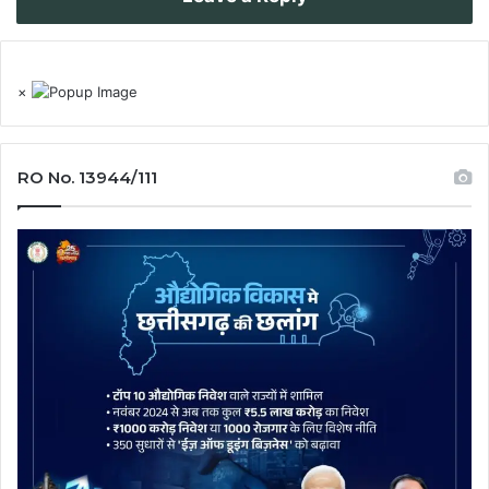
×
RO No. 13944/111