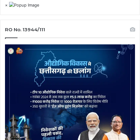
×
RO No. 13944/111