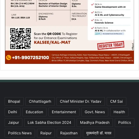
Bhopal
Chhattisgarh
Chief Minister Dr. Yadav
CM Sai
Delhi
Education
Entertainment
Govt. News
Health
Jaipur
Lok Sabha Election 2024
Madhya Pradesh
Politics
Politics News
Raipur
Rajasthan
मुख्यमंत्री डॉ. यादव