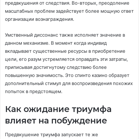
предвкушения от следствия. Во-вторых, преодоление
масштабных проблем задействует более мощную ответ
организации вознаграждения.
Умственный диссонанс также исполняет значение в
данном механизме. В момент когда индивид
вкладывает существенные ресурсы в приобретение
цели, его разум устремляется оправдать эти затраты,
приписывая достигнутому следствию более
повышенную значимость. Это спинто казино образует
дополнительный стимул для воспроизведения похожих
попыток в предстоящем.
Как ожидание триумфа
влияет на побуждение
Предвкушение триумфа запускает те же