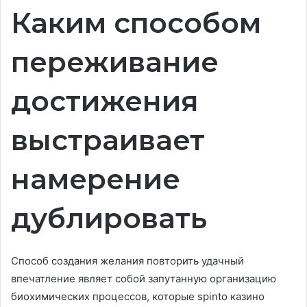
Каким способом
переживание
достижения
выстраивает
намерение
дублировать
Способ создания желания повторить удачный
впечатление являет собой запутанную организацию
биохимических процессов, которые spinto казино