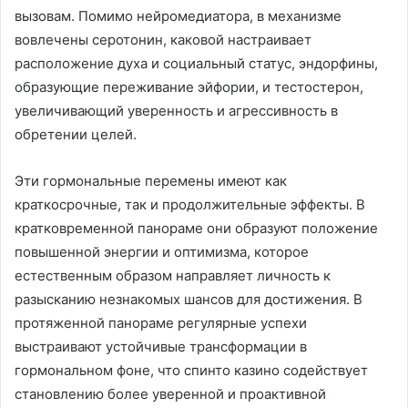
вызовам. Помимо нейромедиатора, в механизме
вовлечены серотонин, каковой настраивает
расположение духа и социальный статус, эндорфины,
образующие переживание эйфории, и тестостерон,
увеличивающий уверенность и агрессивность в
обретении целей.
Эти гормональные перемены имеют как
краткосрочные, так и продолжительные эффекты. В
кратковременной панораме они образуют положение
повышенной энергии и оптимизма, которое
естественным образом направляет личность к
разысканию незнакомых шансов для достижения. В
протяженной панораме регулярные успехи
выстраивают устойчивые трансформации в
гормональном фоне, что спинто казино содействует
становлению более уверенной и проактивной