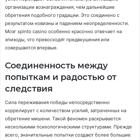
организации вознаграждения, чем дальнейшие
обретения подобного градации. Это соединено с
результатом новизны и падением неопределенности.
Мозг spinto casino особенно красочно отвечает на
эпизоды, что превосходят предвкушения или
совершаются впервые.
Соединенность между
попыткам и радостью от
следствия
Сила переживания победы непосредственно
коррелирует с количеством усилий, затраченных на
обретение мишени. Такой феномен раскрывается
несколькими психологическими структурами. Прежде
всего, значительные попытки создают более большие