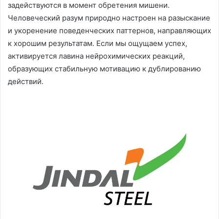
задействуются в момент обретения мишени.
Человеческий разум природно настроен на разыскание
и укоренение поведенческих паттернов, направляющих
к хорошим результатам. Если мы ощущаем успех,
активируется лавина нейрохимических реакций,
образующих стабильную мотивацию к дублированию
действий.