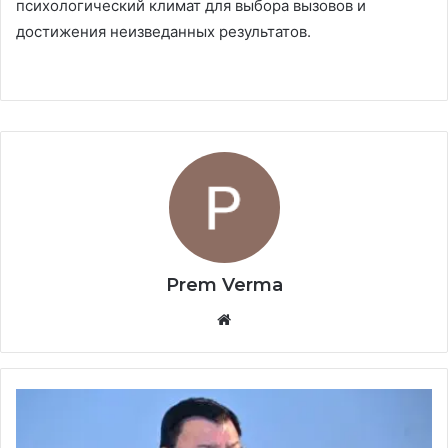
психологический климат для выбора вызовов и
достижения неизведанных результатов.
Prem Verma
Website