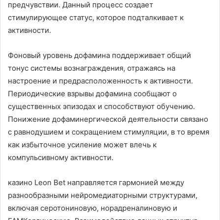
предчувствии. Данный процесс создает
стимулирующее статус, которое подталкивает к
активности.
Фоновый уровень дофамина поддерживает общий
тонус системы вознаграждения, отражаясь на
настроение и предрасположенность к активности.
Периодические взрывы дофамина сообщают о
существенных эпизодах и способствуют обучению.
Понижение дофаминергической деятельности связано
с равнодушием и сокращением стимуляции, в то время
как избыточное усиление может влечь к
компульсивному активности.
казино Leon Bet направляется гармонией между
разнообразными нейромедиаторными структурами,
включая серотониновую, норадреналиновую и