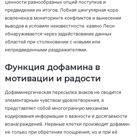
ценности разнообразных опций поступков и
предвидении их итогов. Лобная цингулярная кора
вовлечена в мониторинге конфликтов и вынесении
выводов в условиях неизвестности. казино Леон
обнаруживается через задействование данных
областей при столкновении с новыми или
непредвиденными раздражителями.
Функция дофамина в
мотивации и радости
Дофаминергическая пересылка знаков не сводится
элементарным чувством удовлетворения, а
представляет собой многогранную механизм
кодирования информации о важности и досягаемости
вознаграждений. Нервные клетки производят дофамин
не только при обретении поощрения, но и при её