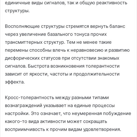
единичные виды сигналов, так и общую реактивность
структуры.
Восполняющие структуры стремятся вернуть баланс
через увеличение базального тонуса прочих
трансмиттерных структур. Тем не менее такие
перемены способны влечь к неравновесию и развитию
дисфорических статусов при отсутствии знакомых
сигналов. Быстрота возникновения толерантности
зависит от яркости, частоты и продолжительности
эффекта.
Кросс-толерантность между разными типами
вознаграждений указывает на единые процессы
настройки. Это означает, что неумеренная побуждение
какого-то вида активности может сокращать
восприимчивость к прочим видам удовлетворения.