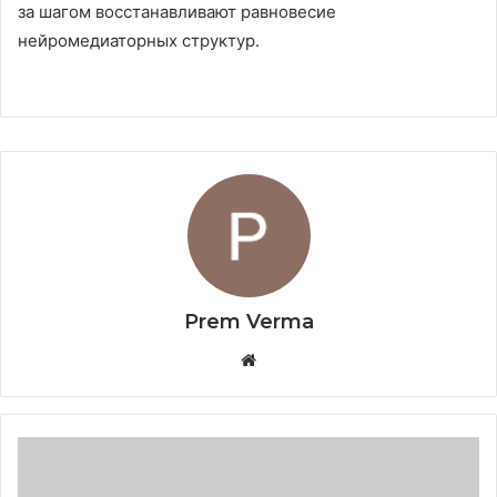
за шагом восстанавливают равновесие
нейромедиаторных структур.
Prem Verma
Website