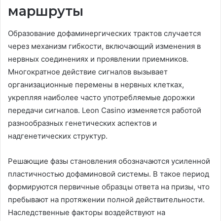
маршруты
Образование дофаминергических трактов случается
через механизм гибкости, включающий изменения в
нервных соединениях и проявлении приемников.
Многократное действие сигналов вызывает
организационные перемены в нервных клетках,
укрепляя наиболее часто употребляемые дорожки
передачи сигналов. Leon Casino изменяется работой
разнообразных генетических аспектов и
надгенетических структур.
Решающие фазы становления обозначаются усиленной
пластичностью дофаминовой системы. В такое период
формируются первичные образцы ответа на призы, что
пребывают на протяжении полной действительности.
Наследственные факторы воздействуют на