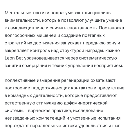
Ментальные тактики подразумевают дисциплины
внимательности, которые позволяют улучшить умение
к самодисциплине и снизить спонтанность. Постановка
долгосрочных мишеней и создание поэтапных
стратегий их достижения запускает переднюю зону и
закрепляет контроль над структурой награды. казино
Leon Bet уравновешивается через систематическую
занятия созерцания и техник управления восприятием.
Коллективные измерения регенерации охватывают
построение поддерживающих контактов и присутствие
в командных деятельности, которые предоставляют
естественную стимуляцию дофаминергической
системы. Творческая практика, исследование
неизведанных компетенций и умственные испытания
порождают параллельные истоки удовольствия и шаг