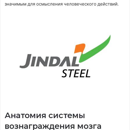
значимым для осмысления человеческого действий.
Анатомия системы
вознаграждения мозга