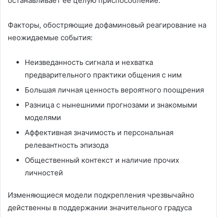
останавливает её целую приспособление.
Факторы, обостряющие дофаминовый реагирование на
неожидаемые события:
Неизведанность сигнала и нехватка
предварительного практики общения с ним
Большая личная ценность вероятного поощрения
Разница с нынешними прогнозами и знакомыми
моделями
Аффективная значимость и персональная
релевантность эпизода
Общественный контекст и наличие прочих
личностей
Изменяющиеся модели подкрепления чрезвычайно
действенны в поддержании значительного градуса