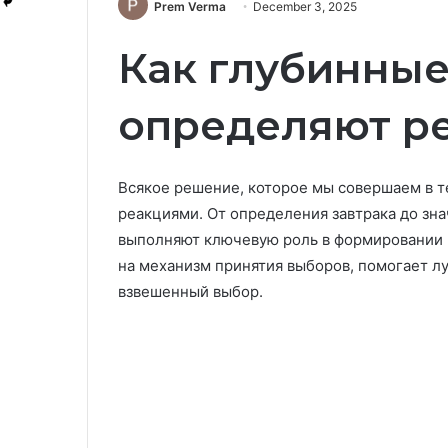
Prem Verma
December 3, 2025
Как глубинны
определяют р
Всякое решение, которое мы совершаем в 
реакциями. От определения завтрака до з
выполняют ключевую роль в формировании в
на механизм принятия выборов, помогает лу
взвешенный выбор.