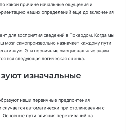
, по какой причине начальные ощущения и
ориентацию наших определений еще до включения
т для восприятия сведений в Покердом. Когда мы
аш мозг самопроизвольно назначает каждому пути
егативную. Эти первичные эмоциональные знаки
тся вся следующая логическая оценка.
азуют изначальные
 образуют наши первичные предпочтения
о случается автоматически при столкновении с
. Основные пути влияния переживаний на