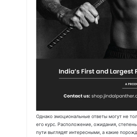
Однако эмоциональные ответы могут не тол
его курс. Расположение, ожидания, степень
пути выглядят интересными, а какие порож