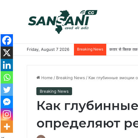
Friday, August 7 2026
Breaking News
कतार से क्लिक तक: 
Home
/
Breaking News
/
Как глубинные эмоции 
Breaking News
Как глубинны
определяют р