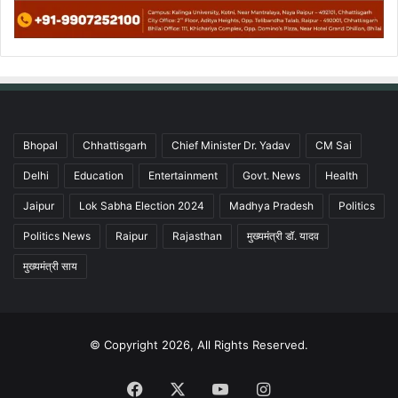
Bhopal
Chhattisgarh
Chief Minister Dr. Yadav
CM Sai
Delhi
Education
Entertainment
Govt. News
Health
Jaipur
Lok Sabha Election 2024
Madhya Pradesh
Politics
Politics News
Raipur
Rajasthan
मुख्यमंत्री डॉ. यादव
मुख्यमंत्री साय
© Copyright 2026, All Rights Reserved.
Facebook
X
YouTube
Instagram