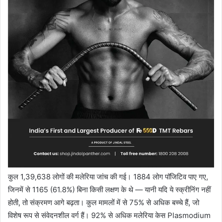
कुल 1,39,638 लोगों की मलेरिया जांच की गई। 1884 लोग पॉजिटिव पाए गए,
जिनमें से 1165 (61.8%) बिना किसी लक्षण के थे — यानी यदि ये स्क्रीनिंग नहीं
होती, तो संक्रमण आगे बढ़ता। कुल मामलों में से 75% से अधिक बच्चे हैं, जो
विशेष रूप से संवेदनशील वर्ग हैं। 92% से अधिक मलेरिया केस Plasmodium