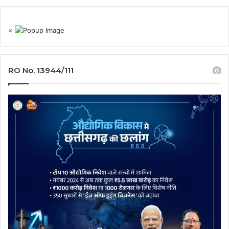
×
RO No. 13944/111