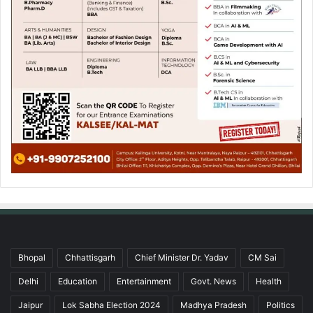
Bhopal
Chhattisgarh
Chief Minister Dr. Yadav
CM Sai
Delhi
Education
Entertainment
Govt. News
Health
Jaipur
Lok Sabha Election 2024
Madhya Pradesh
Politics