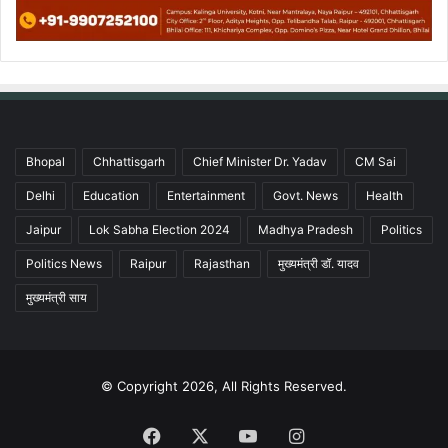
Bhopal
Chhattisgarh
Chief Minister Dr. Yadav
CM Sai
Delhi
Education
Entertainment
Govt. News
Health
Jaipur
Lok Sabha Election 2024
Madhya Pradesh
Politics
Politics News
Raipur
Rajasthan
मुख्यमंत्री डॉ. यादव
मुख्यमंत्री साय
© Copyright 2026, All Rights Reserved.
Facebook
X
YouTube
Instagram