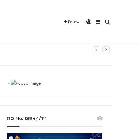
Log In
Sidebar
Search for
Follow
×
RO No. 13944/111