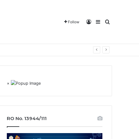
Log In
Sidebar
Search for
Follow
×
RO No. 13944/111