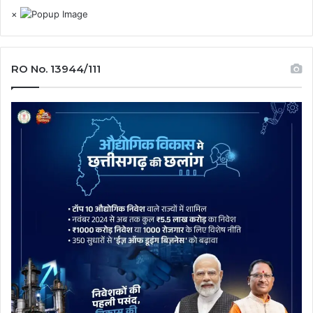
×
RO No. 13944/111