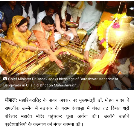
Chief Minister Dr. Yadav seeks blessings of Boreshwar Mahadev at
Dangwada in Ujjain district on Mahashivratri.
भोपाल:
महाशिवरात्रि के पावन अवसर पर मुख्यमंत्री डॉ. मोहन यादव ने
सपत्नीक उज्जैन में बड़नगर के ग्राम दंगवाड़ा में चंबल तट स्थित श्री
बोरेश्वर महादेव मंदिर पहुंचकर पूजा अर्चना की। उन्होंने उन्होंने
प्रदेशवासियों के कल्याण की मंगल कामना की।