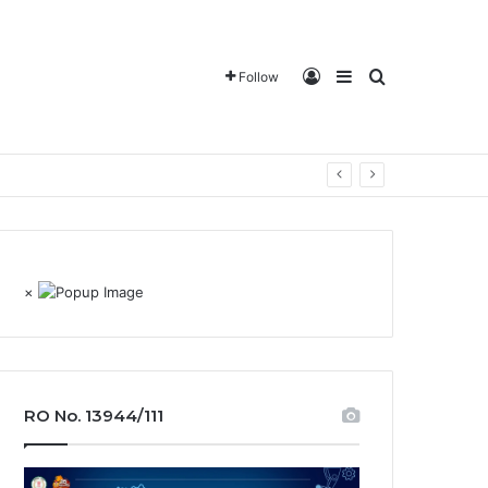
Log In
Sidebar
Search for
Follow
×
RO No. 13944/111