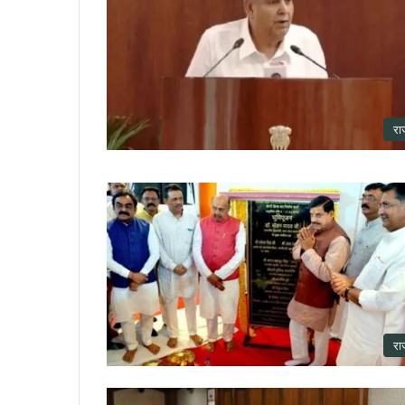
रा
रा