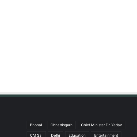
Bhopal
Chhattisgarh
Chief Minister Dr. Yadav
CM Sai
Delhi
Education
Entertainment