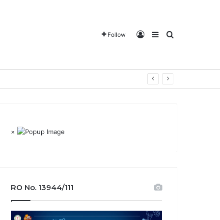
Log In
Sidebar
Search for
Follow
×
RO No. 13944/111