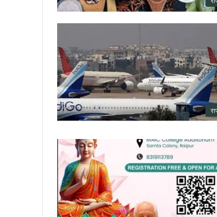
रा
रा