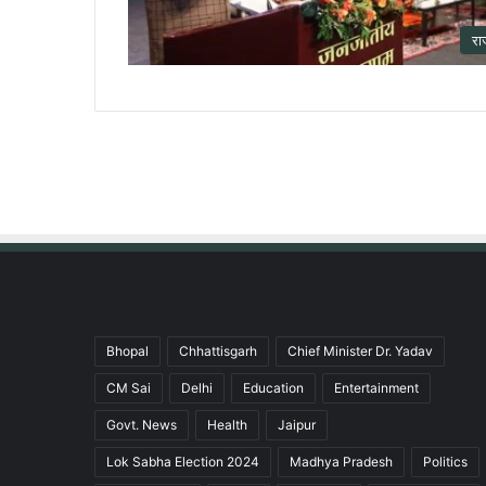
रा
Bhopal
Chhattisgarh
Chief Minister Dr. Yadav
CM Sai
Delhi
Education
Entertainment
Govt. News
Health
Jaipur
Lok Sabha Election 2024
Madhya Pradesh
Politics