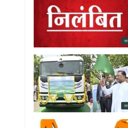
रा
रा