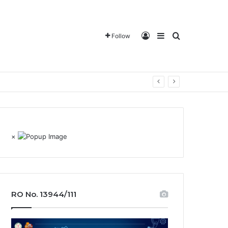
Log In
Sidebar
Search for
Follow
×
RO No. 13944/111