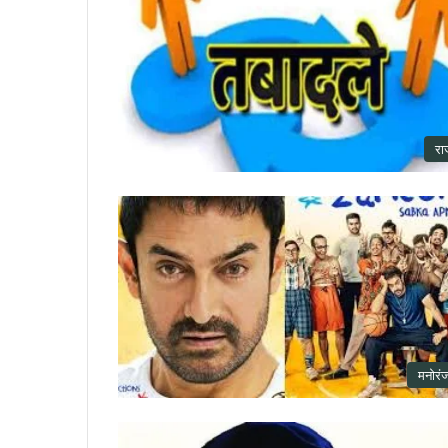
रा
मनोरं