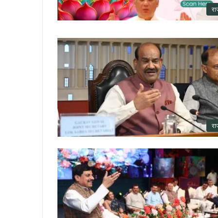
रा
रा