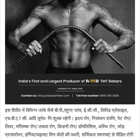
इस शिविर में विभिन्न जांचे जैसे बी.पी./शुगर जांच, ई.सी.जी., लिपिड प्रोफाइल,
एच.बी.ए.1 सी. आदि पूर्णतः निःशुल्क रहेगी। हृदय रोग, निसंतान दंपत्ति, पेट रोग/
लिवर, मस्तिष्क रोग/ लकवा रोग, किडनी रोग/ डॉयलिसिस, अस्थि रोग, जोड़
प्रत्यारोपन, हर्निया/पाइल्स/ पित्त थैली की पथरी, सर्जिकल समस्याएं से पीडित रोगी