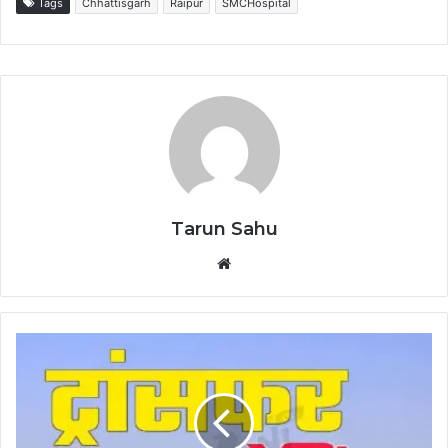
Tags
Chhattisgarh
Raipur
SMCHospital
Tarun Sahu
Website