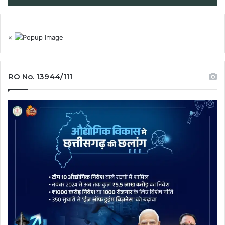
×
RO No. 13944/111