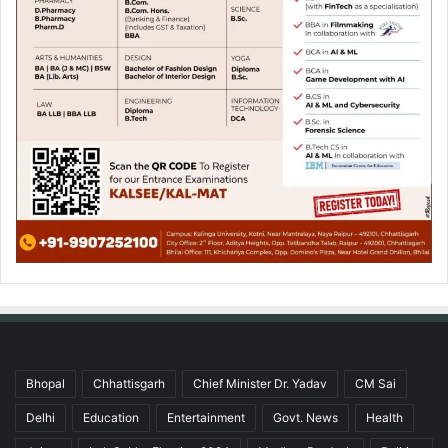
Bhopal
Chhattisgarh
Chief Minister Dr. Yadav
CM Sai
Delhi
Education
Entertainment
Govt. News
Health