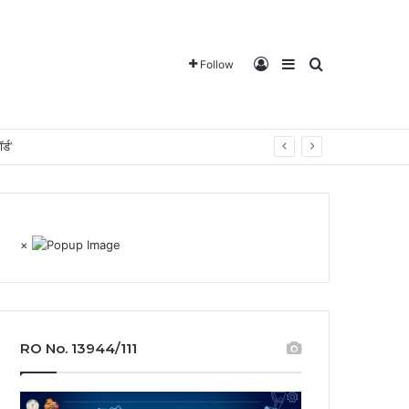
Log In
Sidebar
Search for
Follow
्ड’
×
RO No. 13944/111