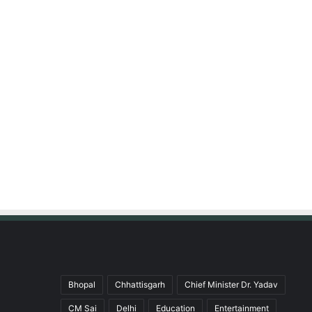
Bhopal
Chhattisgarh
Chief Minister Dr. Yadav
CM Sai
Delhi
Education
Entertainment