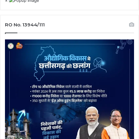
×
RO No. 13944/111