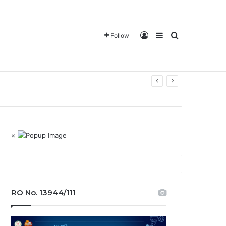
Log In
Sidebar
Search for
Follow
×
RO No. 13944/111