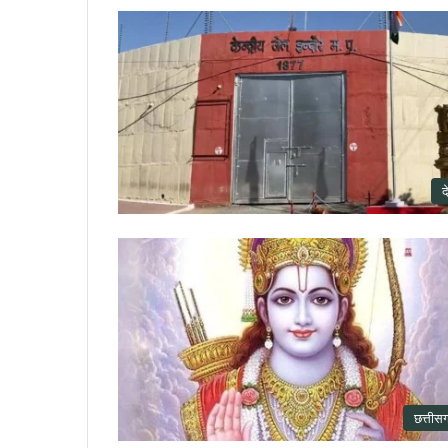
द
छत्तीस