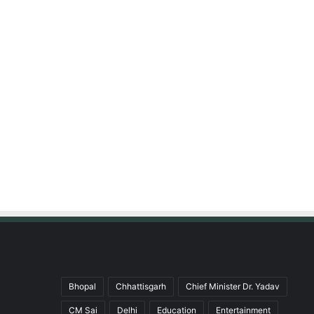
Bhopal
Chhattisgarh
Chief Minister Dr. Yadav
CM Sai
Delhi
Education
Entertainment