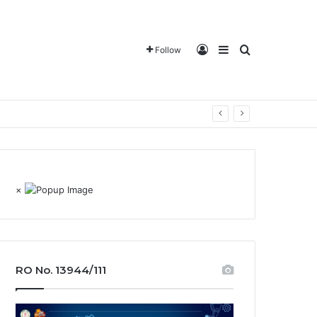
Log In
Sidebar
Search for
Follow
×
RO No. 13944/111