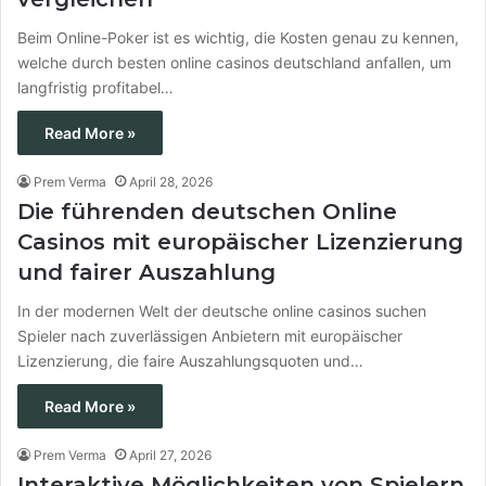
Beim Online-Poker ist es wichtig, die Kosten genau zu kennen,
welche durch besten online casinos deutschland anfallen, um
langfristig profitabel…
Read More »
Prem Verma
April 28, 2026
Die führenden deutschen Online
Casinos mit europäischer Lizenzierung
und fairer Auszahlung
In der modernen Welt der deutsche online casinos suchen
Spieler nach zuverlässigen Anbietern mit europäischer
Lizenzierung, die faire Auszahlungsquoten und…
Read More »
Prem Verma
April 27, 2026
Interaktive Möglichkeiten von Spielern