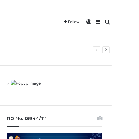
Log In
Sidebar
Search for
Follow
×
RO No. 13944/111