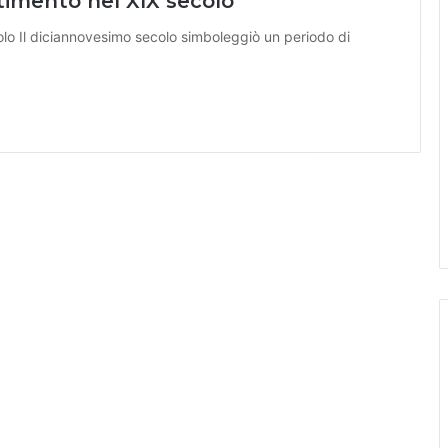
timento nel XIX secolo
olo Il diciannovesimo secolo simboleggiò un periodo di