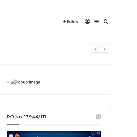
Log In
Sidebar
Search for
Follow
×
RO No. 13944/111